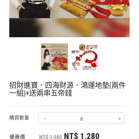
招財進寶．四海財源．鴻運地墊(兩件
一組)+送兩串五帝錢
購買數量
NT$ 1,280
NT$ 1,980
優惠價