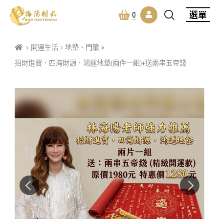
選單
0
開運生活
地墊、門簾
招財進寶．四海財源．鴻運地墊(兩件一組)+送兩串五帝錢