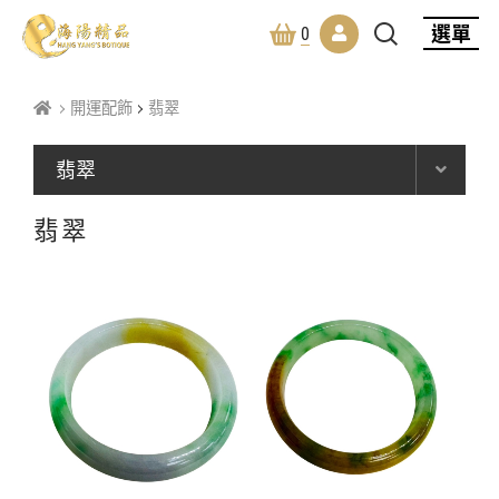
選單
0
開運配飾
翡翠
翡翠
翡翠