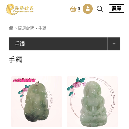
選單
0
開運配飾
手鐲
手鐲
手鐲