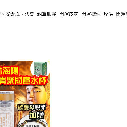
燈、安太歲、法會
親算服務
開運皮夾
開運擺件
煙供
開運