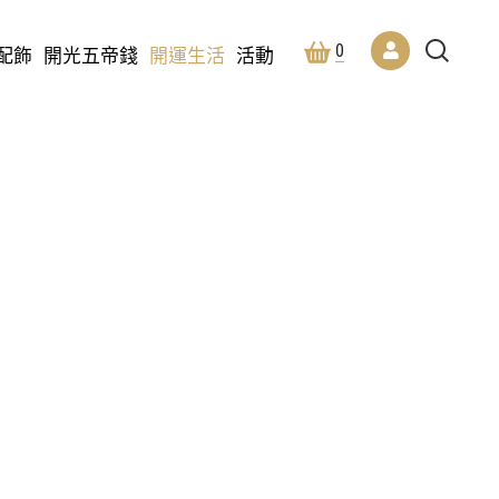
0
配飾
開光五帝錢
開運生活
活動