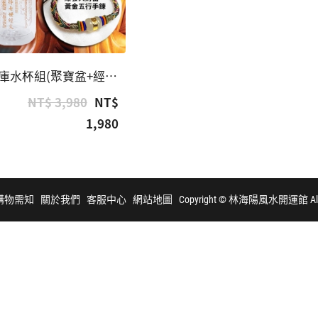
馬上發富貴聚財庫水杯組(聚寶盆+經文杯)
NT$ 3,980
NT$
1,980
購物需知
關於我們
客服中心
網站地圖
Copyright © 林海陽風水開運館 All R