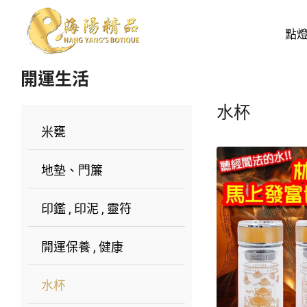
開運生活
水杯
點
開運生活
水杯
米甕
地墊、門簾
印鑑 , 印泥 , 靈符
開運保養 , 健康
水杯