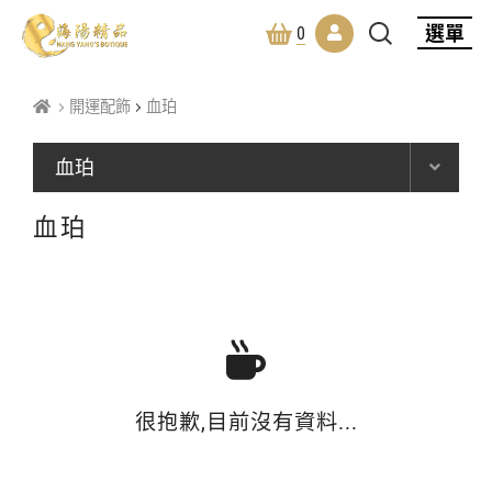
選單
0
開運配飾
血珀
血珀
血珀
很抱歉,目前沒有資料...