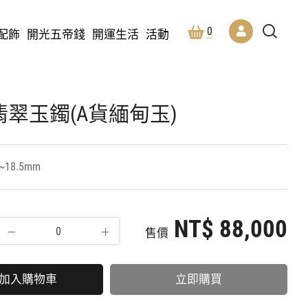
0
配飾
開光五帝錢
開運生活
活動
翠玉鐲(A貨緬甸玉)
~18.5mm
NT$ 88,000
售價
加入購物車
立即購買