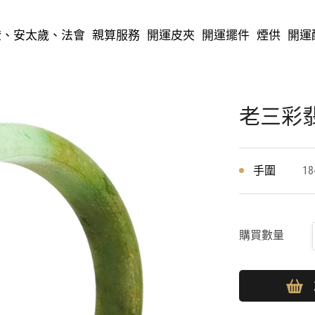
)
燈、安太歲、法會
親算服務
開運皮夾
開運擺件
煙供
開運
老三彩翡
手圍
18
購買數量