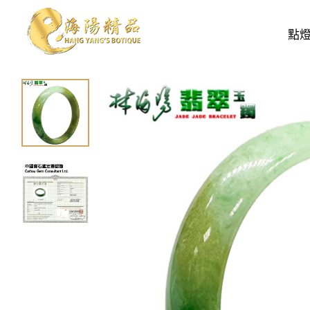
開運配飾
翡翠
老三彩翡翠玉鐲(A貨緬甸玉
點