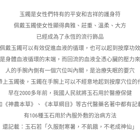
玉鐲是女性們特有的平安和吉祥的護身符
佩戴玉鐲使女性顯得典雅、莊重、溫柔、大方
已經成為了永恆的流行飾品
佩戴玉鐲可以有效促進血液的循環，也可以起到按摩功
是身體血液循環的末端，而回流的血液全憑心臟的壓力
人的手腕內側有一個穴位叫內關，是治療失眠的要穴
帶上玉鐲後，玉鐲在手腕上可以不經意地起到按摩穴位的
早在2000多年前，我國人民就將玉石用於醫療保健
如《神農本草》、《本草綱目》等古代醫藥名著中都有記
有106種玉石用於內服外敷的治病方法
還記載：玉石若「久服耐寒暑，不飢餓，不老成神仙」