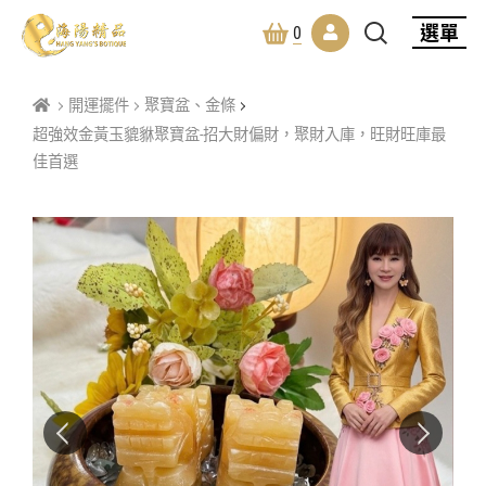
選單
0
開運擺件
聚寶盆、金條
超強效金黃玉貔貅聚寶盆-招大財偏財，聚財入庫，旺財旺庫最
佳首選