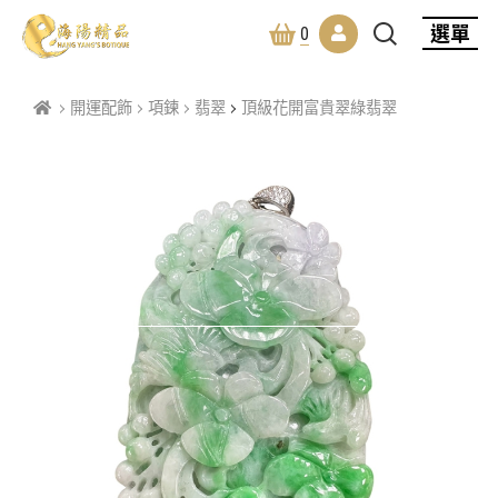
選單
0
開運配飾
項鍊
翡翠
頂級花開富貴翠綠翡翠