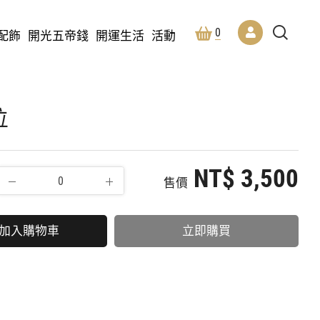
0
配飾
開光五帝錢
開運生活
活動
位
NT$ 3,500
售價
加入購物車
立即購買