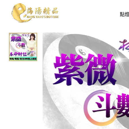
親算服務
親算、擇日、取名改名、風水堪輿
點