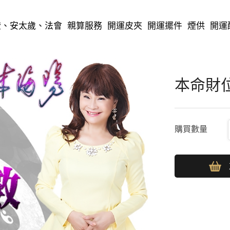
本命財位
燈、安太歲、法會
親算服務
開運皮夾
開運擺件
煙供
開運
本命財
購買數量