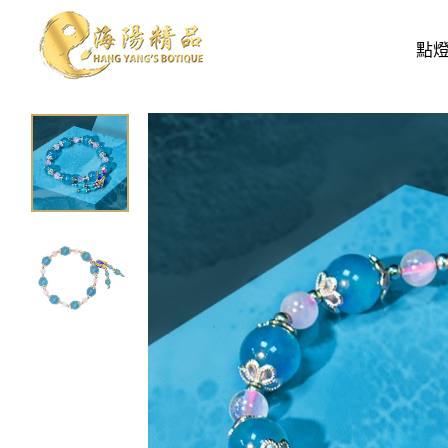
開運配飾
手鍊
海洋之息天河石手鍊
點