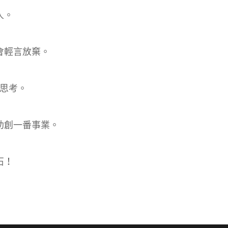
人。
會輕言放棄。
壞處思考。
助創一番事業。
石！