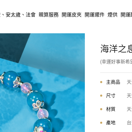
燈、安太歲、法會
親算服務
開運皮夾
開運擺件
煙供
開運
海洋之
(幸運好事新希望
主商品
天
尺寸
天
材質
天
產地
台