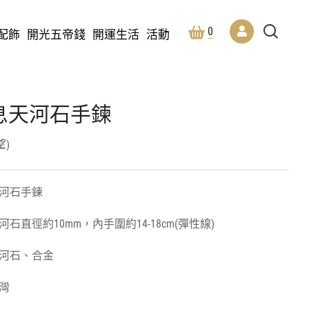
0
配飾
開光五帝錢
開運生活
活動
息天河石手鍊
)
河石手鍊
河石直徑約10mm，內手圍約14-18cm(彈性線)
河石、合金
灣