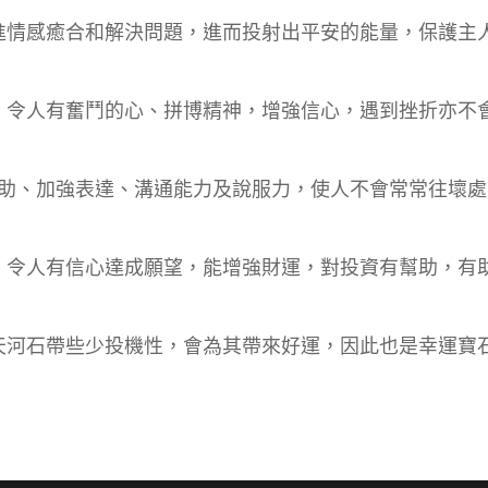
.進情感癒合和解決問題，進而投射出平安的能量，保護主
上，令人有奮鬥的心、拼博精神，增強信心，遇到挫折亦不
人幫助、加強表達、溝通能力及說服力，使人不會常常往
石，令人有信心達成願望，能增強財運，對投資有幫助，有
.天河石帶些少投機性，會為其帶來好運，因此也是幸運寶