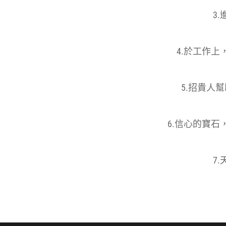
3
4.於工作
5.招貴
6.信心的寶
7